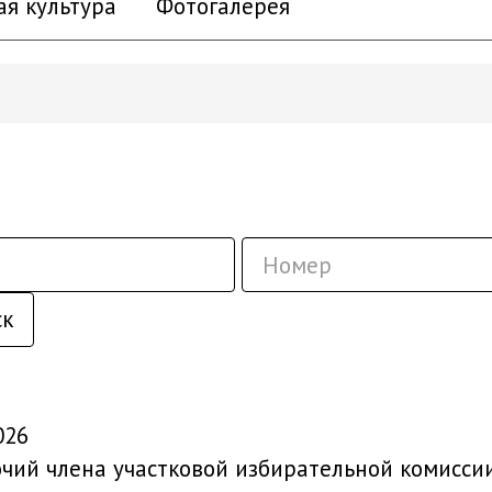
ая культура
Фотогалерея
ск
026
ий члена участковой избирательной комиссии