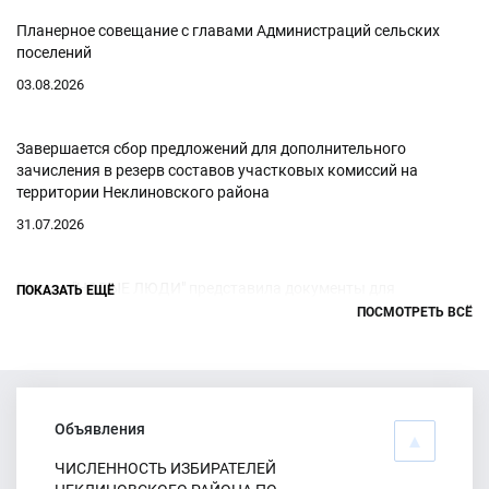
Планерное совещание с главами Администраций сельских
поселений
03.08.2026
Завершается сбор предложений для дополнительного
зачисления в резерв составов участковых комиссий на
территории Неклиновского района
31.07.2026
Партия "НОВЫЕ ЛЮДИ" представила документы для
ПОКАЗАТЬ ЕЩЁ
заверения списка кандидатов на выборах депутатов
ПОСМОТРЕТЬ ВСЁ
Собраний депутатов сельских поселений Неклиновского
района Ростовской области шестого созыва
30.07.2026
Объявления
Партия "ЛДПР" представила документы для заверения списка
ЧИСЛЕННОСТЬ ИЗБИРАТЕЛЕЙ
кандидатов на выборах депутатов Собраний депутатов