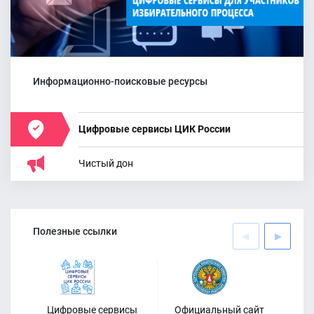
График работы ТИК
Неклиновского района по приему
документов кандидатов в
депутаты
Информационно-поисковые ресурсы
Цифровые сервисы ЦИК России
Чистый дон
27.06.2026
Вниманию руководителей
Полезные ссылки
полиграфических организаций
Цифровые сервисы
Официальный сайт
Оф