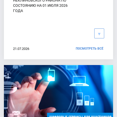
НЕКЛИНОВСКОГО РАЙОНА ПО
сельских поселений Неклиновского района Ростовской
СОСТОЯНИЮ НА 01 ИЮЛЯ 2026
области шестого созыва
ГОДА
29.07.2026
Партия "КПРФ" представила документы для заверения списка
кандидатов на выборах депутатов Собраний депутатов
сельских поселений Неклиновского района Ростовской
области шестого созыва
21.07.2026
ПОСМОТРЕТЬ ВСЁ
28.07.2026
Открыта "горячая линия" связи
Партия "СПРАВЕДЛИВАЯ РОССИЯ" представила документы
для заверения списка кандидатов на выборах депутатов
Собраний депутатов сельских поселений Неклиновского
района Ростовской области шестого созыва
27.07.2026
13.07.2026