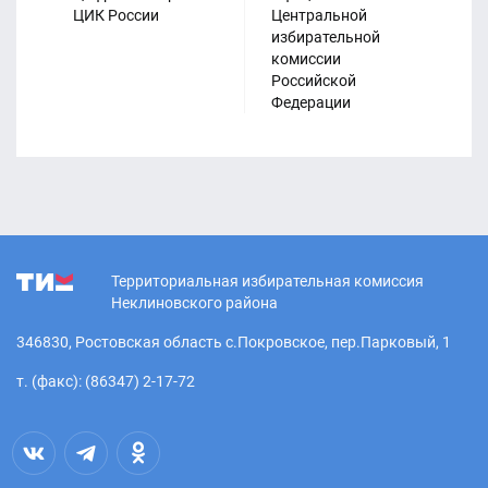
ЦИК России
Центральной
Из
избирательной
ко
комиссии
Ро
27.06.2026
Российской
Федерации
Вниманию руководителей СМИ
Территориальная избирательная комиссия
Неклиновского района
346830, Ростовская область с.Покровское, пер.Парковый, 1
27.06.2026
т. (факс): (86347) 2-17-72
Утвержден график работы по
приему заявлений о включении
избирателей в список избирателей
по месту нахождения