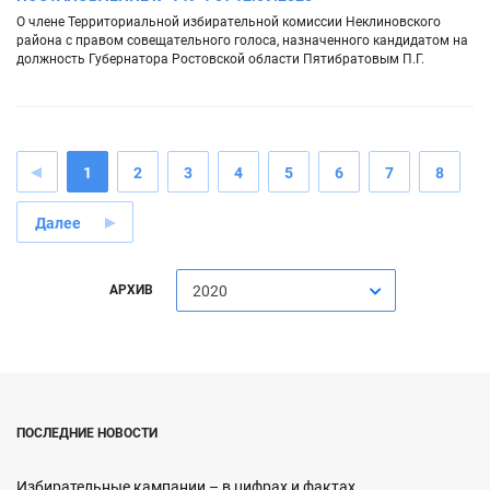
О члене Территориальной избирательной комиссии Неклиновского
района с правом совещательного голоса, назначенного кандидатом на
должность Губернатора Ростовской области Пятибратовым П.Г.
1
2
3
4
5
6
7
8
Далее
АРХИВ
2020
ПОСЛЕДНИЕ НОВОСТИ
Избирательные кампании – в цифрах и фактах