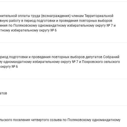
нительной оплаты труда (вознаграждения) членам Территориальной
вную работу в период подготовки и проведения повторных выборов
ления по Поляковскому одномандатному избирательному округу № 7 и
атному избирательному округу № 6
период подготовки и проведения повторных выборов депутатов Собраний
му одномандатному избирательному округу № 7 и Покровского сельского
округу № 6
атов
ельского поселения четвертого созыва по Поляковскому одномандатному