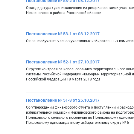
Постановление № 53-2 от 08.12.2017
О кандидатурах для исключения из резерва составов участко
Неклиновского района Ростовской области
Постановление № 53-1 от 08.12.2017
О плане обучения членов участковых избирательных комисси
Постановление № 52-1 от 27.10.2017
О группе контроля за использованием территориального ком
системы Российской Федерации «Выборы» Территориальной и
Российской Федерации 18 марта 2018 года
Постановление № 51-3 от 25.10.2017
Об утверждении финансового отчета о поступлении и расход
избирательной комиссии Неклиновского района на подготовк
Поляковского сельского поселения по Поляковскому одноман
Покровскому одномандатному избирательному округу № 6