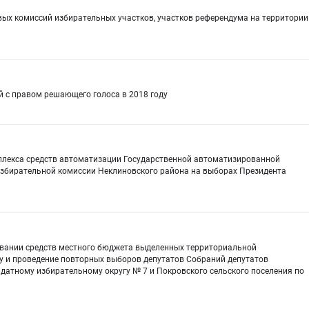
вых комиссий избирательных участков, участков референдума на территории
й с правом решающего голоса в 2018 году
плекса средств автоматизации Государственной автоматизированной
збирательной комиссии Неклиновского района на выборах Президента
овании средств местного бюджета выделенных территориальной
у и проведение повторных выборов депутатов Собраний депутатов
датному избирательному округу № 7 и Покровского сельского поселения по