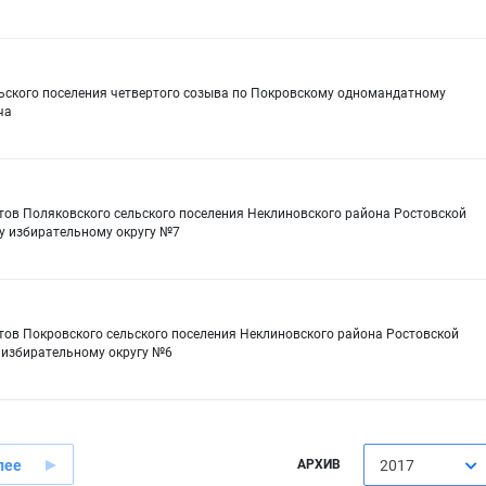
льского поселения четвертого созыва по Покровскому одномандатному
ча
тов Поляковского сельского поселения Неклиновского района Ростовской
у избирательному округу №7
тов Покровского сельского поселения Неклиновского района Ростовской
 избирательному округу №6
лее
АРХИВ
2017