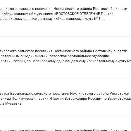
еновского сельского поселения Неклиновского района Ростовской области
ого избирательным объединением «РОСТОВСКОЕ ОТДЕЛЕНИЕ Партии
новскому одномандатному избирательному округу № 1 на
еновского сельского поселения Неклиновского района Ростовской области
бирательным объединением «Ростовское региональное отделение
артии России», по Вареновскому одномандатному избирательному округу №
утатов Вареновского сельского поселения Неклиновского района Ростовской
нением Политическая партия «Партия Возрождения России» по Вареновском
уль Мусаевне