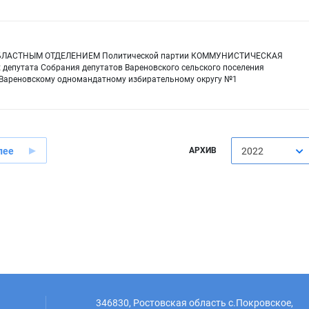
М ОБЛАСТНЫМ ОТДЕЛЕНИЕМ Политической партии КОММУНИСТИЧЕСКАЯ
путата Собрания депутатов Вареновского сельского поселения
о Вареновскому одномандатному избирательному округу №1
лее
АРХИВ
2022
346830, Ростовская область с.Покровское,