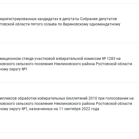
зарегистрированных кандидатах в депутаты Собрания депутатов
стовской области пятого созыва по Вареновскому одномандатному
рмационном стенде участковой избирательной комиссии № 1283 на
овского сельского поселения Неклиновского района Ростовской области
ному округу №1
комплексов обработки избирательных бюллетеней 2010 при голосовании на
овского сельского поселения Неклиновского района Ростовской области
ому округу №1, назначенных на 11 сентября 2022 года