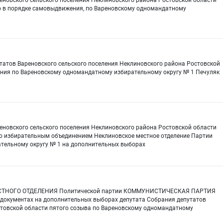
еновского сельского поселения Неклиновского района Ростовской области
о в порядке самовыдвижения, по Вареновскому одномандатному
утатов Вареновского сельского поселения Неклиновского района Ростовской
ения по Вареновскому одномандатному избирательному округу № 1 Печуляк
еновского сельского поселения Неклиновского района Ростовской области
о избирательным объединением Неклиновское местное отделение Партии
ельному округу № 1 на дополнительных выборах
ЛАСТНОГО ОТДЕЛЕНИЯ Политической партии КОММУНИСТИЧЕСКАЯ ПАРТИЯ
кументах на дополнительных выборах депутата Собрания депутатов
стовской области пятого созыва по Вареновскому одномандатному