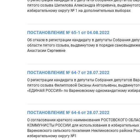
О регистрации кандидата в депутаты Собрания депутатов Вар
пятого созыва Шипилова Александра Игоревича, выдвинутог
избирательному округу № 1 на дополнительных выборах
ПОСТАНОВЛЕНИЕ № 65-1 от 04.08.2022
Об отказе в регистрации кандидату в депутаты Собрания деп
области пятого созыва, выдвинутому в порядке самовыдвиж
Анастасии Сергеевне
ПОСТАНОВЛЕНИЕ № 64-7 от 28.07.2022
О регистрации кандидата в депутаты Собрания депутатов Вар
пятого созыва Филипповой Оксаны Анатольевны, выдвинутог
«ЕДИНАЯ РОССИЯ» по Вареновскому одномандатному избират
ПОСТАНОВЛЕНИЕ № 64-6 от 28.07.2022
О согласовании краткого наименования РОСТОВСКОГО ОБ
КОММУНИСТЫ РОССИИ для использования в избирательных до
Вареновского сельского поселения Неклиновского района Ро
избирательному округу №1