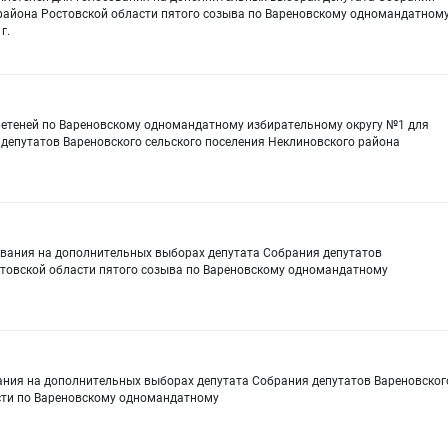
 района Ростовской области пятого созыва по Вареновскому одномандатном
г.
етеней по Вареновскому одномандатному избирательному округу №1 для
депутатов Вареновского сельского поселения Неклиновского района
ования на дополнительных выборах депутата Собрания депутатов
стовской области пятого созыва по Вареновскому одномандатному
ания на дополнительных выборах депутата Собрания депутатов Вареновског
сти по Вареновскому одномандатному