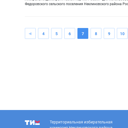
Федоровского сельского поселения Неклиновского района Ро
4
5
6
7
8
9
10
Территориальная избирательная
комиссия Неклиновского района