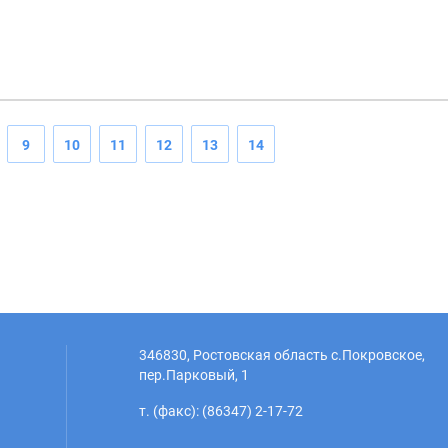
9
10
11
12
13
14
346830, Ростовская область с.Покровское,
пер.Парковый, 1
т. (факс): (86347) 2-17-72