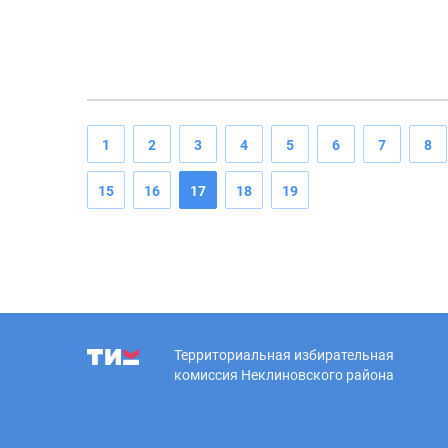
1
2
3
4
5
6
7
8
15
16
17
18
19
Территориальная избирательная
комиссия Неклиновского района