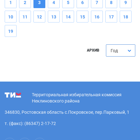
1
2
3
4
5
6
7
8
9
10
11
12
13
14
15
16
17
18
19
АРХИВ
Год
Территориальная избирательная комиссия
Неклиновского района
346830, Ростовская область с.Покровское, пер.Парковый, 1
т. (факс): (86347) 2-17-72