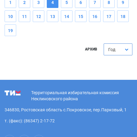
1
2
3
4
5
6
7
8
9
10
11
12
13
14
15
16
17
18
19
АРХИВ
Год
Территориальная избирательная комиссия
Неклиновского района
346830, Ростовская область с.Покровское, пер.Парковый, 1
т. (факс): (86347) 2-17-72