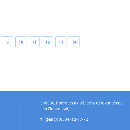
2025»
9
10
11
12
13
14
346830, Ростовская область с.Покровское,
пер.Парковый, 1
т. (факс): (86347) 2-17-72