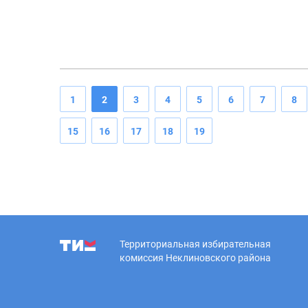
культуры
1
2
3
4
5
6
7
8
15
16
17
18
19
Территориальная избирательная
комиссия Неклиновского района