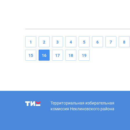
1
2
3
4
5
6
7
8
15
16
17
18
19
Территориальная избирательная
комиссия Неклиновского района