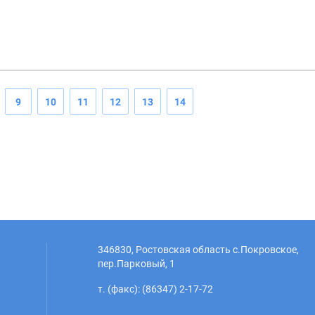
9
10
11
12
13
14
346830, Ростовская область с.Покровское,
пер.Парковый, 1
т. (факс): (86347) 2-17-72