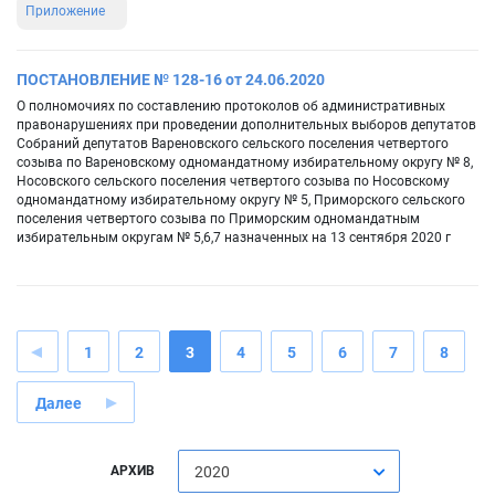
Приложение
ПОСТАНОВЛЕНИЕ № 128-16 от 24.06.2020
О полномочиях по составлению протоколов об административных
правонарушениях при проведении дополнительных выборов депутатов
Собраний депутатов Вареновского сельского поселения четвертого
созыва по Вареновскому одномандатному избирательному округу № 8,
Носовского сельского поселения четвертого созыва по Носовскому
одномандатному избирательному округу № 5, Приморского сельского
поселения четвертого созыва по Приморским одномандатным
избирательным округам № 5,6,7 назначенных на 13 сентября 2020 г
1
2
3
4
5
6
7
8
Далее
АРХИВ
2020