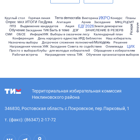
ИКРО
Terra democratia
Круглый стол
Горячая линия
Викторина
Конкурс
Планы
Опрос
ИТОГИ
ГосДума
МАХ
Агитация
Архив
Заседание
МФЦ
РЦОИТ
форум
ЕДГ2026
ППЗ
Выдвижение кандидатов
Акция
Земля демократии
Резерв
Обучение
Быть в теме
Заседание ТИК
ДЭГ
ЗАЧИСЛЕНИЕ В РЕЗЕРВ
СМИ
ОБСЕ
ИнформУИК
Выборы в сказачном лесу
Календарный план
Конференция
День народного единства
ИРД библиотек
Наш избиратель
Молодежь
Назначены выборы
Досрочное сложение полномочий
Решение
ЦИК
Награждения членов УИК
Заседание Совета по содействию
Олимпиада
Просто о выборах
Клубы - для молодых избирателей
Обращение к избирателям
Рабочая встреча
Награждение члена ТИК
Обучение организаторов выборов
Территориальная избирательная комиссия
Неклиновского района
346830, Ростовская область с.Покровское, пер.Парковый, 1
т. (факс): (86347) 2-17-72