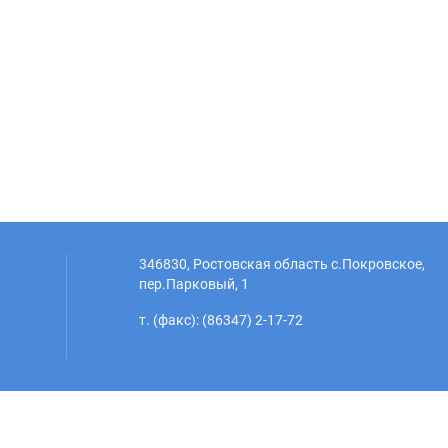
346830, Ростовская область с.Покровское,
пер.Парковый, 1
т. (факс): (86347) 2-17-72