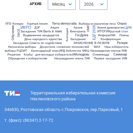
АРХИВ
Месяц
2026
Terra democratia
Опрос
ППЗ
Конкурс
Горячая линия
Выборы в сказачном лесу
ИКРО
ЦИК
ЕДГ2026
Обучение
ДЭГ
Акция
Архив
Земля демократии
СМИ
Агитация
ОБСЕ
Быть в теме
ИТОГИ
Заседание ТИК
Викторина
Круглый стол
ГосДума
Выдвижение кандидатов
ИнформУИК
Планы
День народного единства
Заседание
Конференция
Резерв
Заседание Совета по содействию
ЗАЧИСЛЕНИЕ В РЕЗЕРВ
Назначены выборы
Досрочное сложение полномочий
МАХ
Наш избиратель
выборы
РЦОИТ
Календарный план
ИРД библиотек
МФЦ
Награждения членов УИК
Молодежь
Семинар
Решение
Клубы - для молодых избирателей
Олимпиада
Обращение к избирателям
Награждение члена ТИК
Первое заседание УИК
Территориальная избирательная комиссия
Неклиновского района
346830, Ростовская область с.Покровское, пер.Парковый, 1
т. (факс): (86347) 2-17-72