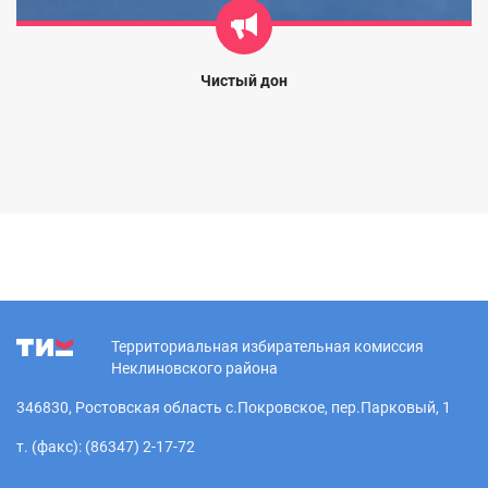
Чистый дон
Территориальная избирательная комиссия
Неклиновского района
346830, Ростовская область с.Покровское, пер.Парковый, 1
т. (факс): (86347) 2-17-72