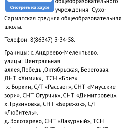
общеобразовательного
учреждения Сухо-
Сарматская средняя общеобразовательная
школа.
Телефон: 8(86347) 3-34-58.
Границы: с. Андреево-Мелентьево.
улицы: Центральная
аллея,Победы,Октябрьская, Береговая.
ДНТ «Химик», ТСН «Бриз».
х. Боркин, С/Т «Рассвет», СНТ «Миусские
зори», СНТ Огурчик», СНТ «Димитровец».
х. Грузиновка, СНТ «Бережок», С/Т
«Любитель».
д. Золотарево, СНТ «Лазурный», ТСН