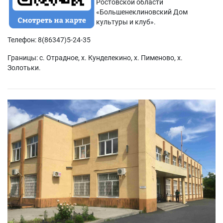
Ростовской области
«Большенеклиновский Дом
культуры и клуб».
Телефон: 8(86347)5-24-35
Границы: с. Отрадное, х. Кунделекино, х. Пименово, х.
Золотьки.