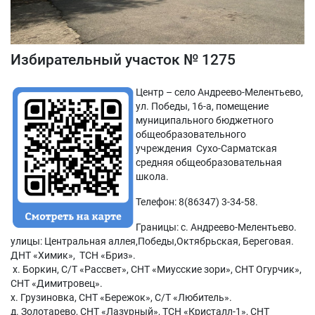
Избирательный участок № 1275
Центр – село Андреево-Мелентьево,
ул. Победы, 16-а, помещение
муниципального бюджетного
общеобразовательного
учреждения Сухо-Сарматская
средняя общеобразовательная
школа.
Телефон: 8(86347) 3-34-58.
Границы: с. Андреево-Мелентьево.
улицы: Центральная аллея,Победы,Октябрьская, Береговая.
ДНТ «Химик», ТСН «Бриз».
х. Боркин, С/Т «Рассвет», СНТ «Миусские зори», СНТ Огурчик»,
СНТ «Димитровец».
х. Грузиновка, СНТ «Бережок», С/Т «Любитель».
д. Золотарево, СНТ «Лазурный», ТСН «Кристалл-1», СНТ