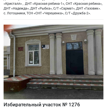
«Кристалл» , ДНТ «Красная рябина-1», СНТ «Красная рябина»,
ДНТ «Надежда», ДНТ «Рыбка», С/Т «Сармат», ДНТ «Газовик».
с. Лотошники, ТСН «СНТ «Черешенка», С/Т «Дружба-2».
Избирательный участок № 1276