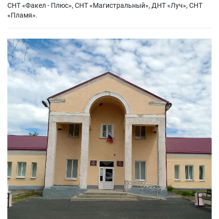
СНТ «Факел - Плюс», СНТ «Магистральный», ДНТ «Луч», СНТ
«Пламя».