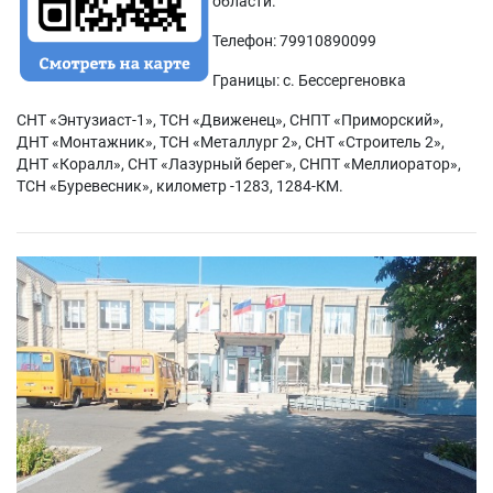
области.
Телефон: 79910890099
Границы: с. Бессергеновка
СНТ «Энтузиаст-1», ТСН «Движенец», СНПТ «Приморский»,
ДНТ «Монтажник», ТСН «Металлург 2», СНТ «Строитель 2»,
ДНТ «Коралл», СНТ «Лазурный берег», СНПТ «Меллиоратор»,
ТСН «Буревесник», километр -1283, 1284-КМ.