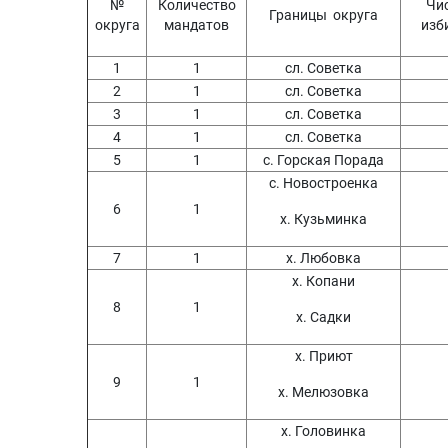
№
Количество
Чис
Границы округа
округа
мандатов
изб
1
1
сл. Советка
2
1
сл. Советка
3
1
сл. Советка
4
1
сл. Советка
5
1
с. Горская Порада
с. Новостроенка
6
1
х. Кузьминка
7
1
х. Любовка
х. Копани
8
1
х. Садки
х. Приют
9
1
х. Мелюзовка
х. Головинка