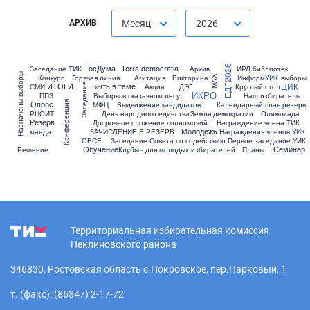
АРХИВ
Месяц
2026
ГосДума
Terra democratia
ЕДГ2026
Заседание ТИК
Архив
ИРД библиотек
Назначены выборы
Конкурс
Горячая линия
Агитация
Викторина
ИнформУИК
выборы
МАХ
ЦИК
ИТОГИ
Быть в теме
Заседание
СМИ
Акция
ДЭГ
Круглый стол
ИКРО
ППЗ
Выборы в сказачном лесу
Наш избиратель
Конференция
Опрос
МФЦ
Выдвижение кандидатов
Календарный план
резерв
РЦОИТ
День народного единства
Земля демократии
Олимпиада
Резерв
Досрочное сложение полномочий
Награждение члена ТИК
Молодежь
мандат
ЗАЧИСЛЕНИЕ В РЕЗЕРВ
Награждения членов УИК
ОБСЕ
Заседание Совета по содействию
Первое заседание УИК
Обучение
Семинар
Решение
Клубы - для молодых избирателей
Планы
Территориальная избирательная комиссия
Неклиновского района
346830, Ростовская область с.Покровское, пер.Парковый, 1
т. (факс): (86347) 2-17-72