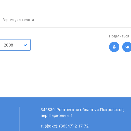
Версия для печати
Поделиться
2008
346830, Ростовская область с.Покровское,
пер.Парковый, 1
т. (факс): (86347) 2-17-72