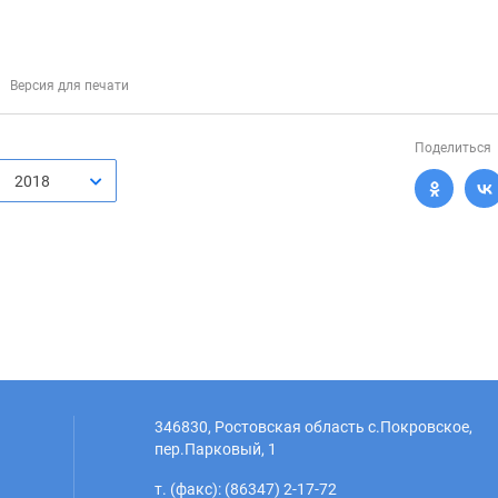
Версия для печати
Поделиться
2018
346830, Ростовская область с.Покровское,
пер.Парковый, 1
т. (факс): (86347) 2-17-72