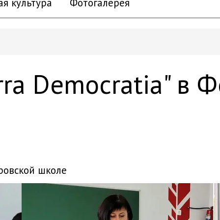
ая культура
Фотогалерея
erra Democratia" в
доровской школе