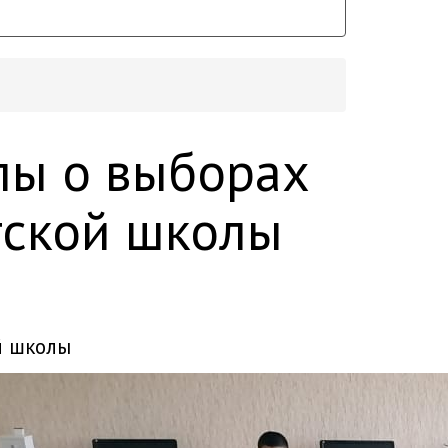
пы о выборах
тской школы
й школы