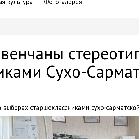
ая культура
Фотогалерея
звенчаны стереоти
иками Сухо-Сарма
 о выборах старшеклассниками сухо-сарматско