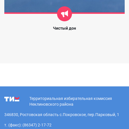
Чистый дон
Территориальная избирательная комиссия
Неклиновского района
346830, Ростовская область с.Покровское, пер.Парковый, 1
т. (факс): (86347) 2-17-72