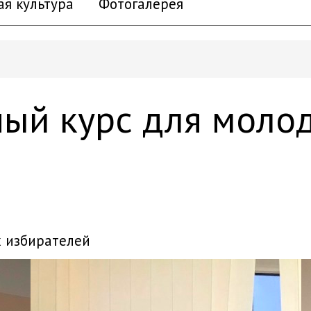
ая культура
Фотогалерея
ый курс для моло
х избирателей