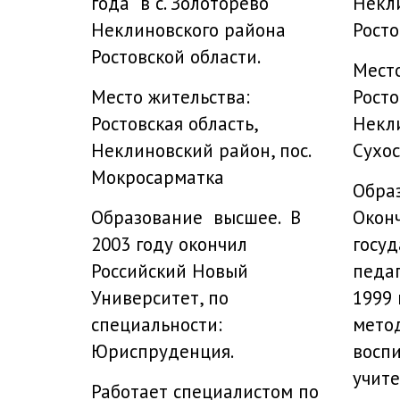
года в с. Золоторево
Некл
Неклиновского района
Росто
Ростовской области.
Место
Место жительства:
Росто
Ростовская область,
Некли
Неклиновский район, пос.
Сухо
Мокросарматка
Обра
Образование высшее. В
Оконч
2003 году окончил
госу
Российский Новый
педаг
Университет, по
1999 
специальности:
мето
Юриспруденция.
воспи
учите
Работает специалистом по