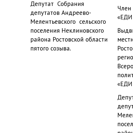
Депутат Собрания
Член
депутатов Андреево-
«ЕДИ
Мелентьевского сельского
Выдв
поселения Неклиновского
мест
района Ростовской области
Рост
пятого созыва.
реги
Всеро
поли
«ЕДИ
Депу
депу
Мелен
посе
район