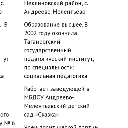
с.
Неклиновский район, с.
о
Андреево-Мелентьево
. В
Образование высшее. В
2002 году окончила
Таганрогский
государственный
итут
педагогический институт,
по специальности:
ка
социальная педагогика
Работает заведующей в
МБДОУ Андреево-
й
Мелентьевский детский
ого
сад «Сказка»
у № 6
Член политической партии