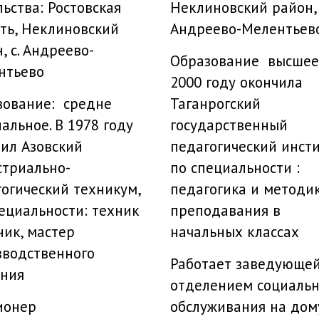
ьства: Ростовская
Неклиновский район, 
ть, Неклиновский
Андреево-Мелентьев
, с. Андреево-
Образование высшее
нтьево
2000 году окончила
зование: средне
Таганрогский
альное. В 1978 году
государственный
ил Азовский
педагогический инст
стриально-
по специальности :
огический техникум,
педагогика и методи
ециальности: техник
преподавания в
ик, мастер
начальных классах
зводственного
Работает заведующе
ения
отделением социальн
ионер
обслуживания на дом