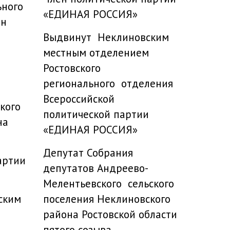
ьного
«ЕДИНАЯ РОССИЯ»
ан
Выдвинут Неклиновским
местным отделением
Ростовского
регионального отделения
Всероссийской
кого
политической партии
на
«ЕДИНАЯ РОССИЯ»
Депутат Собрания
артии
депутатов Андреево-
Мелентьевского сельского
ским
поселения Неклиновского
района Ростовской области
пятого созыва.