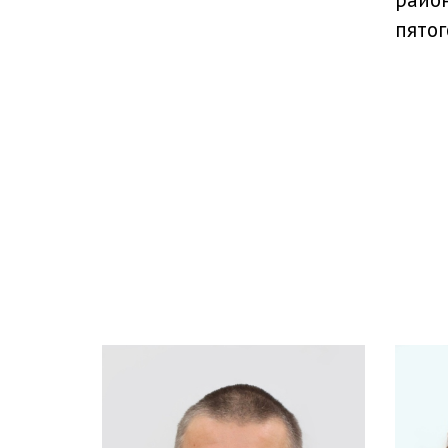
пятог