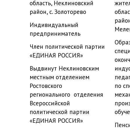
жител
область, Неклиновский
облас
район, с. Золоторево
район
Индивидуальный
Меле
предприниматель
Обра
Член политической партии
специ
«ЕДИНАЯ РОССИЯ»
оконч
инду
Выдвинут Неклиновским
педаг
местным отделением
по сп
Ростовского
механ
регионального отделения
прои
Всероссийской
обуч
политической партии
«ЕДИНАЯ РОССИЯ»
Пенс