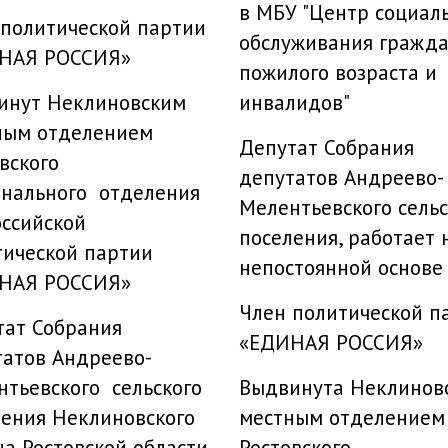
в МБУ "Центр социал
 политической партии
обслуживания гражд
НАЯ РОССИЯ»
пожилого возраста и
инут Неклиновским
инвалидов"
ным отделением
Депутат Собрания
овского
депутатов Андреево-
онального отделения
Мелентьевского сельс
ссийской
поселения, работает 
тической партии
непостоянной основе
НАЯ РОССИЯ»
Член политической п
тат Собрания
«ЕДИНАЯ РОССИЯ»
татов Андреево-
тьевского сельского
Выдвинута Неклинов
ления Неклиновского
местным отделением
а Ростовской области
Ростовского