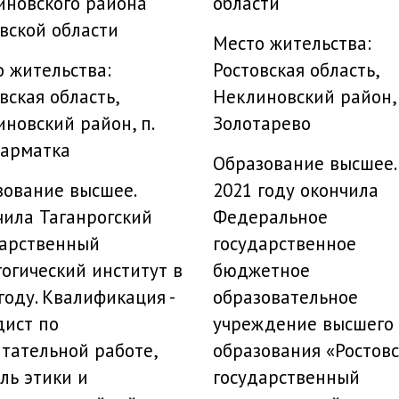
области
иновского района
вской области
Место жительства:
Ростовская область,
 жительства:
Неклиновский район, 
вская область,
Золотарево
новский район, п.
сарматка
Образование высшее.
2021 году окончила
зование высшее.
Федеральное
ила Таганрогский
государственное
дарственный
бюджетное
огический институт в
образовательное
году. Квалификация -
учреждение высшего
дист по
образования «Ростов
тательной работе,
государственный
ль этики и