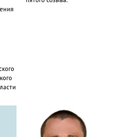
ения
ского
кого
ласти