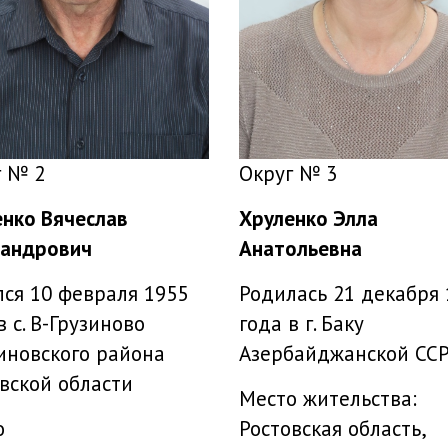
г № 2
Округ № 3
нко Вячеслав
Хруленко Элла
сандрович
Анатольевна
ся 10 февраля 1955
Родилась 21 декабря 
в с. В-Грузиново
года в г. Баку
иновского района
Азербайджанской СС
вской области
Место жительства:
о
Ростовская область,