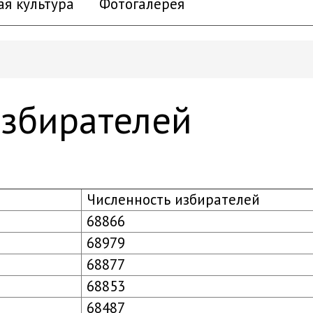
ая культура
Фотогалерея
избирателей
Численность избирателей
68866
68979
68877
68853
68487