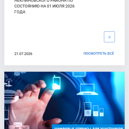
НЕКЛИНОВСКОГО РАЙОНА ПО
сельских поселений Неклиновского района Ростовской
СОСТОЯНИЮ НА 01 ИЮЛЯ 2026
области шестого созыва
ГОДА
29.07.2026
Партия "КПРФ" представила документы для заверения списка
кандидатов на выборах депутатов Собраний депутатов
сельских поселений Неклиновского района Ростовской
области шестого созыва
21.07.2026
ПОСМОТРЕТЬ ВСЁ
28.07.2026
Открыта "горячая линия" связи
Партия "СПРАВЕДЛИВАЯ РОССИЯ" представила документы
для заверения списка кандидатов на выборах депутатов
Собраний депутатов сельских поселений Неклиновского
района Ростовской области шестого созыва
27.07.2026
13.07.2026