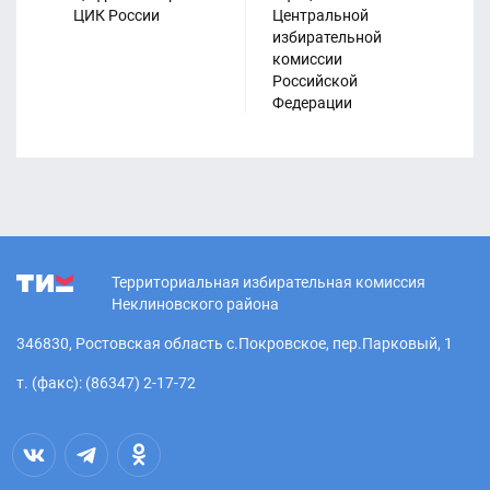
ЦИК России
Центральной
Из
избирательной
ко
комиссии
Ро
27.06.2026
Российской
Федерации
Вниманию руководителей СМИ
Территориальная избирательная комиссия
Неклиновского района
346830, Ростовская область с.Покровское, пер.Парковый, 1
27.06.2026
т. (факс): (86347) 2-17-72
Утвержден график работы по
приему заявлений о включении
избирателей в список избирателей
по месту нахождения