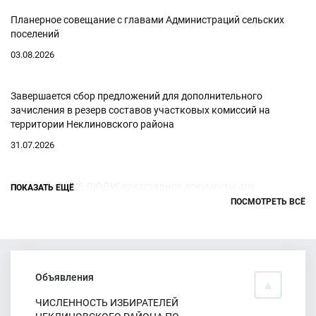
Планерное совещание с главами Администраций сельских
поселений
03.08.2026
Завершается сбор предложений для дополнительного
зачисления в резерв составов участковых комиссий на
территории Неклиновского района
31.07.2026
Партия "НОВЫЕ ЛЮДИ" представила документы для
ПОКАЗАТЬ ЕЩЁ
заверения списка кандидатов на выборах депутатов
ПОСМОТРЕТЬ ВСЁ
Собраний депутатов сельских поселений Неклиновского
района Ростовской области шестого созыва
30.07.2026
Объявления
Партия "ЛДПР" представила документы для заверения списка
ЧИСЛЕННОСТЬ ИЗБИРАТЕЛЕЙ
кандидатов на выборах депутатов Собраний депутатов