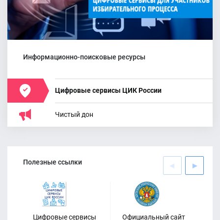
График работы ТИК
Неклиновского района по приему
документов кандидатов в
депутаты
Информационно-поисковые ресурсы
Цифровые сервисы ЦИК России
Чистый дон
27.06.2026
Вниманию руководителей
Полезные ссылки
полиграфических организаций
Цифровые сервисы
Официальный сайт
Оф