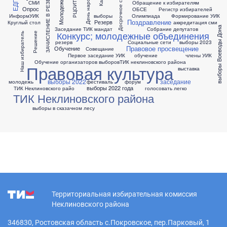
ЗАЧИСЛЕНИЕ В РЕЗЕРВ
Молодежь
СМИ
Обращение к избирателям
РЦОИТ
Опрос
ОБСЕ
Регистр избирателей
ИнформУИК
выборы
Олимпиада
Формирование УИК
Поздравление
Резерв
Круглый стол
аккредитация сми
выборы Воеводы Дона
Заседание ТИК
мандат
Собрание депутатов
Конкурс; молодежные объединения
Решение
Наш избиратель
резерв
Социальные сети
выборы 2023
Правовое просвещение
Обучение
Совещание
Первое заседание УИК
обучение
члены УИК
Обучение организаторов выборов
ТИК неклиновского района
Правовая культура
выставка
выборы 2022
заседание
молодежь
фестиваль
форум
выборы 2022 года
ТИК Неклиновского райо
голосовать легко
ТИК Неклиновского района
выборы в сказачном лесу
Территориальная избирательная комиссия
Неклиновского района
346830, Ростовская область с.Покровское, пер.Парковый, 1