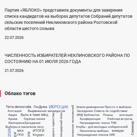
Партия «ЯБЛОКО» представила документы для заверения
списка кандидатов на выборах депутатов Собраний депутатов
сельских поселений Неклиновского района Ростовской
области шестого созыва
22.07.2026
ЧИСЛЕННОСТЬ ИЗБИРАТЕЛЕЙ НЕКЛИНОВСКОГО РАЙОНА ПО
СОСТОЯНИЮ НА 01 ИЮЛЯ 2026 ГОДА
21.07.2026
Облако тэгов
ИКРО
ЦИК
Terra democratia
ГосДума
Земля демократии
Просто о выборах
Досрочное сложение полномочий
Агитация
Выдвижение кандидатов
Заседание Совета по содействию
Календарный план
Быть в теме
Акция
МФЦ
ИРД библиотек
Планы
агитация
День народного единства
Архив
Горячая линия
Конференция
Рабочая встреча
Викторина
Заседание
Награждение члена ТИК
Семинар
Выборы в сказачном лесу
Клубы - для молодых избирателей
ИТОГИ
конкурс
ЕДГ2026
МАХ
Назначены выборы
ДЭГ
ППЗ
Конкурс
Награждения членов УИК