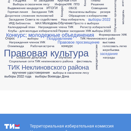
Обучение организаторов выборов
ГосДума
Заседание
Круглый стол
Планы
Выборы в сказачном лесу
ИнформУИК
ППЗ
Решение
ИТОГИ
Выдвижение кандидатов
Конкурс
ОБСЕ
Совещание
Горячая линия
Заседание ТИК
Назначены выборы
резерв
молодежь
Досрочное сложение полномочий
Обращение к избирателям
выборы 2022
Заседание Совета по содействию
Наш избиратель
Молодежь
Обучение
ИРД библиотек
МАХ
Просто о выборах
Календарный план
Награждение члена ТИК
Регистр избирателей
Клубы - для молодых избирателей
Первое заседание УИК
выборы 2023
Конкурс; молодежные объединения
Формирование УИК
Поздравление
Опрос
выборы
ТИК Неклиновского райо
Правовое просвещение
Награждения членов УИК
выставка
конкурс
Олимпиада
Рабочая встреча
голосовать легко
аккредитация сми
Правовая культура
жеребьевка
заседание
Собрание депутатов
обучение
награды
Социальные сети
ТИК неклиновского района
фестиваль
ТИК Неклиновского района
вручение удостоверения
выборы в сказачном лесу
выборы 2022 года
выборы Воеводы Дона
Территориальная избирательная комиссия