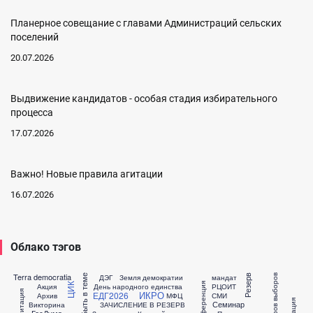
Планерное совещание с главами Администраций сельских
поселений
20.07.2026
Выдвижение кандидатов - особая стадия избирательного
процесса
17.07.2026
Важно! Новые правила агитации
16.07.2026
Облако тэгов
Terra democratia
ДЭГ
Земля демократии
мандат
Быть в теме
Резерв
Конференция
ЦИК
Акция
День народного единства
РЦОИТ
Агитация
ИКРО
ЕДГ2026
Архив
МФЦ
СМИ
агитация
Семинар
Викторина
ЗАЧИСЛЕНИЕ В РЕЗЕРВ