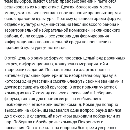
теме выборов, имеют багаж правовых знаний и пытаются
реализовать их на практике. Другая, более юная часть
молодежи только начинает свое познание правовых норм и
основ правовой культуры. Поэтому организаторами форума,
отделом культуры Администрации Неклиновского района и
Территориальной избирательной комиссией Неклиновского
района, были созданы все условия для формирования
информационно-познавательной среды по повышению
правовой культуры участников.
С этой целью в рамках форума проведен целый ряд различных
встреч, информационных, конкурсных мероприятий и
творческих заданий. Познавательно и азартно прошел
интеллектуальный брейн-ринг по избирательному праву, в
котором одни участники смогли блеснуть своими званиями, а
другие расширить свой кругозор. В игре приняли участие 8
команд из них 7 команд сельских поселений и 1 сборная
форума, так как для правил «игры на выбывание»
необходимо четное количество команд. Команды попарно
выходили на «бой», им задавался один вопрос, раунд длился
до 5 очков. В следующий круг игры выходили победители из
пар. Победила в брейн-ринге команда Покровского
поселения. Она отвечала на вопросы быстрее и увереннее