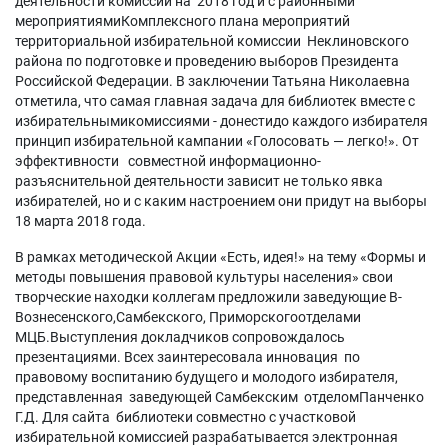
деятельности комиссии на 2018 год и с районными
мероприятиямиКомплексного плана мероприятий
территориальной избирательной комиссии Неклиновского
района по подготовке и проведению выборов Президента
Российской Федерации. В заключении Татьяна Николаевна
отметила, что самая главная задача для библиотек вместе с
избирательнымикомиссиями - донестидо каждого избирателя
принцип избирательной кампании «Голосовать — легко!». От
эффективности совместной информационно-
разъяснительной деятельности зависит не только явка
избирателей, но и с каким настроением они придут на выборы
18 марта 2018 года.
В рамках методической Акции «Есть, идея!» на тему «Формы и
методы повышения правовой культуры населения» свои
творческие находки коллегам предложили заведующие В-
Вознесенского,Самбекского, Приморскогоотделами
МЦБ.Выступления докладчиков сопровождалось
презентациями. Всех заинтересовала инновация по
правовому воспитанию будущего и молодого избирателя,
представленная заведующей Самбекским отделомПанченко
Г.Д
. Для сайта библиотеки совместно с участковой
избирательной комиссией разрабатывается электронная