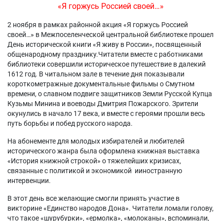
«Я горжусь Россией своей…»
2 ноября в рамках районной акция «Я горжусь Россией
своей…» в Межпоселенческой центральной библиотеке прошел
День исторической книги «Я живу в России», посвященный
общенародному празднику.Читатели вместе с работниками
библиотеки совершили историческое путешествие в далекий
1612 год. В читальном зале в течение дня показывали
короткометражные документальные фильмы о Смутном
времени, о славном подвиге защитников Земли Русской Купца
Кузьмы Минина и воеводы Дмитрия Пожарского. Зрители
окунулись в начало 17 века, и вместе с героями прошли весь
путь борьбы и побед русского народа.
На абонементе для молодых избирателей и любителей
исторического жанра была оформлена книжная выставка
«История книжной строкой» о тяжелейших кризисах,
связанные с политикой и экономикой ииностра
нную
интервенции.
В этот день все желающие смогли принять участие в
викторине «Единство народов Дона». Читатели ломали голову,
что такое «шурубурки», «ермолка», «молоканы», вспоминали,