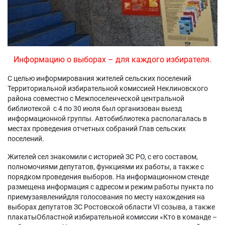
Информацию о выборах – для каждого избирателя.
С целью информирования жителей сельских поселений
Территориальной избирательной комиссией Неклиновского
района совместно с Межпоселенческой центральной
библиотекой с 4 по 30 июля был организован выезд
информационной группы. Автобиблиотека располагалась в
местах проведения отчетных собраний Глав сельских
поселений.
Жителей сел знакомили с историей ЗС РО, с его составом,
полномочиями депутатов, функциями их работы, а также с
порядком проведения выборов. На информационном стенде
размещена информация с адресом и режим работы пункта по
приемузаявленийдля голосования по месту нахождения на
выборах депутатов ЗС Ростовской области VI созыва, а также
плакатыОбластной избирательной комиссии «Кто в команде –