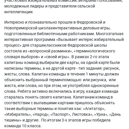
участковых избирательных комиссий, ветераны голосования,
молодежные лидеры и представители сельской
интеллигенции.
Интересно и познавательно прошли в Федоровской и
Новоприморской школахинтерактивные деловые игры,
подготовленные библиотечными работниками. Многоэтапная
интерактивная программа «Вызывает интерес избирательный
процесс» для старшеклассников Федоровской школы
состояла из «вопросной разминки», «терминологического
словаря выборов» и «своей игры». В рамках 2-го этапа
капитаны команд выбирали две карты, на одной карте были
написаны термины, а на другой карте - тип задания: рисунок,
жесты, слова. Капитан команды в течение 1 минуты должен
объяснить выбранный терминпомощью или рисунка, или
жеста, или слова, но при этом, не употребляя однокоренные
слова. Ребята активно включились в игру, каждая команда
старалась понять своего капитана. Капитанам команд в
соответствии с выпавшими картами пришлось объяснять
такие выборные термины и понятия как: «Агитатор»,
«Избиратель», «Народ», «Паспорт», Листовка», «Урна», «День
тишины» и другие. По итогам 3-х этапов игры победила
команда 10 класса.