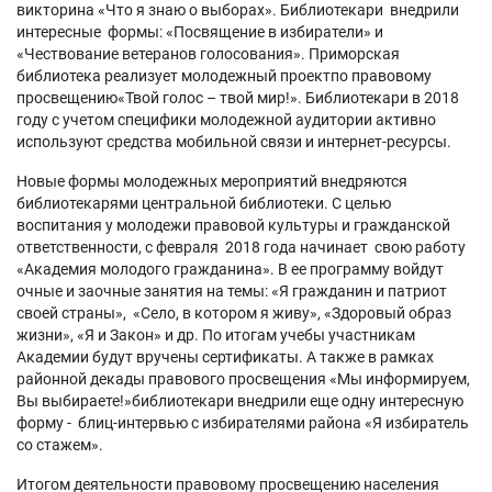
викторина «Что я знаю о выборах». Библиотекари внедрили
интересные формы: «Посвящение в избиратели» и
«Чествование ветеранов голосования». Приморская
библиотека реализует молодежный проектпо правовому
просвещению«Твой голос – твой мир!». Библиотекари в 2018
году с учетом специфики молодежной аудитории активно
используют средства мобильной связи и интернет-ресурсы.
Новые формы молодежных мероприятий внедряются
библиотекарями центральной библиотеки. С целью
воспитания у молодежи правовой культуры и гражданской
ответственности, с февраля 2018 года начинает свою работу
«Академия молодого гражданина». В ее программу войдут
очные и заочные занятия на темы: «Я гражданин и патриот
своей страны», «Село, в котором я живу», «Здоровый образ
жизни», «Я и Закон» и др. По итогам учебы участникам
Академии будут вручены сертификаты. А также в рамках
районной декады правового просвещения «Мы информируем,
Вы выбираете!»библиотекари внедрили еще одну интересную
форму - блиц-интервью с избирателями района «Я избиратель
со стажем».
Итогом деятельности правовому просвещению населения