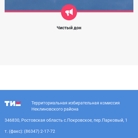
Чистый дон
Территориальная избирательная комиссия
Неклиновского района
346830, Ростовская область с.Покровское, пер.Парковый, 1
т. (факс): (86347) 2-17-72