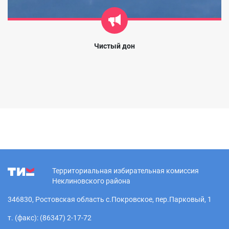
Чистый дон
Территориальная избирательная комиссия
Неклиновского района
346830, Ростовская область с.Покровское, пер.Парковый, 1
т. (факс): (86347) 2-17-72