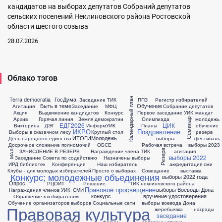
кандидатов на выборах депутатов Собраний депутатов
сельских поселений Неклиновского района Ростовской
области шестого созыва
28.07.2026
Облако тэгов
Календарный план
Terra democratia
ГосДума
Заседание ТИК
ППЗ
Регистр избирателей
Быть в теме
Обучение
Агитация
Заседание
МФЦ
Собрание депутатов
Акция
Выдвижение кандидатов
Конкурс
Первое заседание УИК
мандат
Архив
Горячая линия
Земля демократии
Олимпиада
молодежь
Семинар
ЕДГ2026
ЦИК
Викторина
ДЭГ
ИнформУИК
Планы
обучение
ИКРО
Поздравление
Выборы в сказачном лесу
Круглый стол
резерв
ИТОГИ
Молодежь
День народного единства
выборы
фестиваль
Досрочное сложение полномочий
ОБСЕ
Рабочая встреча
выборы 2023
ЗАЧИСЛЕНИЕ В РЕЗЕРВ
Награждение члена ТИК
агитация
Резерв
МАХ
выборы 2022
Заседание Совета по содействию
Назначены выборы
ИРД библиотек
Конференция
Наш избиратель
аккредитация сми
Клубы - для молодых избирателей
Просто о выборах
Совещание
выставка
Конкурс; молодежные объединения
выборы 2022 года
Опрос
РЦОИТ
Решение
ТИК неклиновского района
Правовое просвещение
выборы Воеводы Дона
Награждения членов УИК
СМИ
конкурс
вручение удостоверения
Обращение к избирателям
Обучение организаторов выборов
Социальные сети
выборы воевода Дона
Правовая культура
жеребьевка
награды
заседание
Формирование УИК
форум
заверены списки