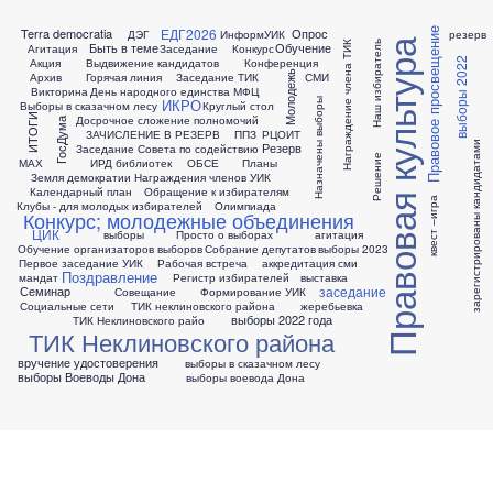
ЕДГ2026
Terra democratia
Опрос
Правовое просвещение
ДЭГ
ИнформУИК
резерв
Правовая культура
Награждение члена ТИК
Наш избиратель
Быть в теме
Обучение
Агитация
Заседание
Конкурс
Акция
Выдвижение кандидатов
Конференция
выборы 2022
Молодежь
Архив
Горячая линия
Заседание ТИК
СМИ
Викторина
День народного единства
МФЦ
ИКРО
Назначены выборы
Выборы в сказачном лесу
Круглый стол
ИТОГИ
Досрочное сложение полномочий
ГосДума
ЗАЧИСЛЕНИЕ В РЕЗЕРВ
ППЗ
РЦОИТ
зарегистрированы кандидатами
Резерв
Заседание Совета по содействию
Решение
МАХ
ИРД библиотек
ОБСЕ
Планы
Земля демократии
Награждения членов УИК
Календарный план
Обращение к избирателям
квест –игра
Клубы - для молодых избирателей
Олимпиада
Конкурс; молодежные объединения
ЦИК
выборы
Просто о выборах
агитация
Обучение организаторов выборов
Собрание депутатов
выборы 2023
Первое заседание УИК
Рабочая встреча
аккредитация сми
Поздравление
мандат
Регистр избирателей
выставка
заседание
Семинар
Совещание
Формирование УИК
Социальные сети
ТИК неклиновского района
жеребьевка
выборы 2022 года
ТИК Неклиновского райо
ТИК Неклиновского района
вручение удостоверения
выборы в сказачном лесу
выборы Воеводы Дона
выборы воевода Дона