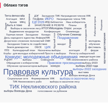
Облако тэгов
Terra democratia
Викторина
ДЭГ
Заседание ТИК
Награждения членов УИК
Рабочая встреча
ИКРО
ГосДума
Агитация
МАХ
Награждение члена ТИК
Решение
ЕДГ2026
Архив
МФЦ
ИРД библиотек
Наш избиратель
Акция
Быть в теме
ЗАЧИСЛЕНИЕ В РЕЗЕРВ
Планы
Первое заседание УИК
ИТОГИ
Молодежь
Опрос
Выборы в сказачном лесу
резерв
Выдвижение кандидатов
Конференция
Олимпиада
Обучение
Семинар
Круглый стол
Горячая линия
Заседание
Конкурс
вручение удостоверения
Поздравление
День народного единства
ИнформУИК
Досрочное сложение полномочий
СМИ
молодежь
Резерв
Заседание Совета по содействию
мандат
обучение
ЦИК
Земля демократии
ОБСЕ
фестиваль
ППЗ
Календарный план
Назначены выборы
агитация
форум
Клубы - для молодых избирателей
Просто о выборах
Регистр избирателей
Конкурс; молодежные объединения
аккредитация сми
РЦОИТ
выборы
Совещание
ТИК неклиновского района
Правовое просвещение
Обращение к избирателям
выборы 2023
конкурс
выборы 2022 года
Обучение организаторов выборов
Правовая культура
выборы 2022
заседание
выставка
Собрание депутатов
выборы воевода Дона
выборы в сказочном лесу
Социальные сети
Формирование УИК
ТИК Неклиновского райо
выборы в сказачном лесу
ТИК Неклиновского района
выборы Воеводы Дона
голосование за рубежом