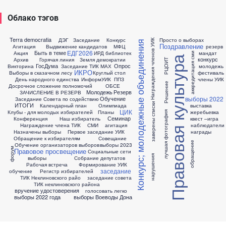
Облако тэгов
Terra democratia
ДЭГ
Заседание
Конкурс
Просто о выборах
Награждения членов УИК
Конкурс; молодежные объединения
Поздравление
Агитация
Выдвижение кандидатов
МФЦ
резерв
ЕДГ2026
Быть в теме
Акция
ИРД библиотек
мандат
аккредитация сми
Правовая культура
конкурс
Архив
Горячая линия
Земля демократии
РЦОИТ
ГосДума
Опрос
Викторина
Заседание ТИК
МАХ
молодежь
ИКРО
Выборы в сказачном лесу
Круглый стол
фестиваль
День народного единства
ИнформУИК
ППЗ
члены УИК
Решение
Досрочное сложение полномочий
ОБСЕ
Молодежь
Резерв
ЗАЧИСЛЕНИЕ В РЕЗЕРВ
выборы 2022
Обучение
Заседание Совета по содействию
заверены списки
ИТОГИ
Календарный план
Олимпиада
выставка
ЦИК
Клубы - для молодых избирателей
Планы
жеребьевка
лучшая фотография
Семинар
Конференция
Наш избиратель
квест –игра
Награждение члена ТИК
СМИ
агитация
наблюдатели
Назначены выборы
Первое заседание УИК
награды
Обращение к избирателям
Совещание
обращение
Обучение организаторов выборов
выборы 2023
форум
Правовое просвещение
Социальные сети
нарушения
выборы
Собрание депутатов
Рабочая встреча
Формирование УИК
заседание
обучение
Регистр избирателей
ТИК Неклиновского райо
заседание совета
ТИК неклиновского района
вручение удостоверения
голосовать легко
выборы 2022 года
выборы Воеводы Дона