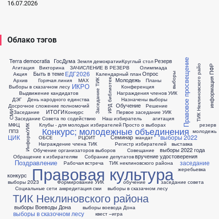
16.07.2026
Облако тэгов
Terra democratia
ГосДума
Резерв
Правовое просвещение
Земля демократии
Круглый стол
ТИК Неклиновского райо
информация ПФР
Агитация
Викторина
ЗАЧИСЛЕНИЕ В РЕЗЕРВ
Олимпиада
ЕДГ2026
Быть в теме
Опрос
Акция
Календарный план
выборы
Молодежь
Архив
Горячая линия
МАХ
Планы
Заседание ТИК
ИРД библиотек
ИКРО
Выборы в сказачном лесу
Конференция
Выдвижение кандидатов
Награждения членов УИК
ДЭГ
День народного единства
Назначены выборы
Обучение
Досрочное сложение полномочий
Решение
ИТОГИ
Заседание
Конкурс
Первое заседание УИК
СМИ
Заседание Совета по содействию
Наш избиратель
агитация
МФЦ
Клубы - для молодых избирателей
Просто о выборах
резерв
ИнформУИК
Конкурс; молодежные объединения
ППЗ
молодежь
ЦИК
выборы 2022
Семинар
ОБСЕ
РЦОИТ
мандат
Награждение члена ТИК
Регистр избирателей
выставка
выборы 2022 года
Обучение организаторов выборов
Совещание
вручение удостоверения
Обращение к избирателям
Собрание депутатов
Поздравление
заседание
Рабочая встреча
ТИК неклиновского района
Правовая культура
жеребьевка
конкурс
выборы 2023
Формирование УИК
обучение
заседание совета
Социальные сети
аккредитация сми
выборы в сказачном лесу
ТИК Неклиновского района
выборы Воеводы Дона
выборы воевода Дона
выборы в сказочном лесу
квест –игра