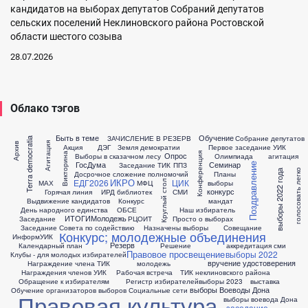
кандидатов на выборах депутатов Собраний депутатов
сельских поселений Неклиновского района Ростовской
области шестого созыва
28.07.2026
Облако тэгов
Быть в теме
Обучение
ЗАЧИСЛЕНИЕ В РЕЗЕРВ
Собрание депутатов
Terra democratia
Агитация
Архив
Акция
ДЭГ
Земля демократии
Первое заседание УИК
Конференция
Опрос
Викторина
Выборы в сказачном лесу
Олимпиада
агитация
ГосДума
Семинар
Заседание ТИК
ППЗ
Поздравление
голосовать легко
выборы 2022 года
Досрочное сложение полномочий
Планы
ИКРО
ЕДГ2026
ЦИК
Круглый стол
МАХ
МФЦ
выборы
конкурс
Горячая линия
ИРД библиотек
СМИ
Выдвижение кандидатов
Конкурс
мандат
День народного единства
ОБСЕ
Наш избиратель
ИТОГИ
Молодежь
Заседание
РЦОИТ
Просто о выборах
Заседание Совета по содействию
Назначены выборы
Совещание
Конкурс; молодежные объединения
ИнформУИК
Резерв
Календарный план
Решение
аккредитация сми
Правовое просвещение
выборы 2022
Клубы - для молодых избирателей
вручение удостоверения
Награждение члена ТИК
молодежь
Награждения членов УИК
Рабочая встреча
ТИК неклиновского района
Обращение к избирателям
Регистр избирателей
выборы 2023
выставка
выборы Воеводы Дона
Обучение организаторов выборов
Социальные сети
Правовая культура
выборы воевода Дона
заседание