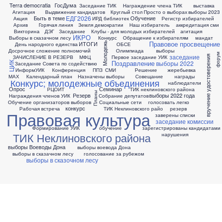
Terra democratia
ГосДума
Заседание ТИК
Награждение члена ТИК
выставка
Агитация
Выдвижение кандидатов
Круглый стол
Просто о выборах
выборы 2023
ЕДГ2026
Быть в теме
Обучение
Акция
ИРД библиотек
Регистр избирателей
Архив
Горячая линия
Земля демократии
Наш избиратель
аккредитация сми
Викторина
ДЭГ
Заседание
Клубы - для молодых избирателей
агитация
ИКРО
Выборы в сказачном лесу
Конкурс
Обращение к избирателям
мандат
Правовое просвещение
ИТОГИ
Молодежь
День народного единства
ОБСЕ
Досрочное сложение полномочий
Олимпиада
выборы
форум
заседание
ЗАЧИСЛЕНИЕ В РЕЗЕРВ
МФЦ
Первое заседание УИК
вручение удостоверения
Поздравление
выборы 2022
ЦИК
Заседание Совета по содействию
ИнформУИК
Конференция
ППЗ
СМИ
Решение
жеребьевка
МАХ
Календарный план
Назначены выборы
Совещание
награды
Конкурс; молодежные объединения
наблюдатели
Опрос
Семинар
РЦОИТ
ТИК неклиновского района
Планы
Резерв
выборы 2022 года
Награждения членов УИК
Собрание депутатов
Обучение организаторов выборов
Социальные сети
голосовать легко
конкурс
Рабочая встреча
ТИК Неклиновского райо
резерв
Правовая культура
заверены списки
заседание комиссии
Формирование УИК
обучение
зарегистрированы кандидатами
ТИК Неклиновского района
нарушения
выборы Воеводы Дона
выборы воевода Дона
выборы в сказачном лесу
голосование за рубежом
выборы в сказочном лесу