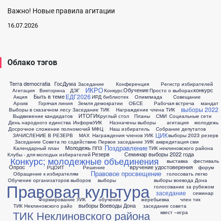
Важно! Новые правила агитации
16.07.2026
Облако тэгов
Terra democratia
ГосДума
Заседание
Конференция
Регистр избирателей
ИКРО
Обучение
конкурс
Агитация
Викторина
ДЭГ
Конкурс
Просто о выборах
ЕДГ2026
Быть в теме
Акция
ИРД библиотек
Олимпиада
Совещание
Архив
Горячая линия
Земля демократии
ОБСЕ
Рабочая встреча
мандат
выборы 2022
Выборы в сказачном лесу
Заседание ТИК
Награждение члена ТИК
ИТОГИ
Выдвижение кандидатов
Круглый стол
Планы
СМИ
Социальные сети
День народного единства
ИнформУИК
Назначены выборы
агитация
молодежь
Досрочное сложение полномочий
МФЦ
Наш избиратель
Собрание депутатов
ЦИК
ЗАЧИСЛЕНИЕ В РЕЗЕРВ
МАХ
Награждения членов УИК
выборы 2023
резерв
Заседание Совета по содействию
Первое заседание УИК
аккредитация сми
Поздравление
Молодежь
Календарный план
ППЗ
ТИК неклиновского района
Резерв
Семинар
выборы 2022 года
Клубы - для молодых избирателей
Конкурс; молодежные объединения
выставка
фестиваль
Опрос
вручение удостоверения
РЦОИТ
Решение
форум
Правовое просвещение
Обращение к избирателям
голосовать легко
Обучение организаторов выборов
выборы
выборы воевода Дона
Правовая культура
голосование за рубежом
заседание
семинар
Формирование УИК
обучение
жеребьевка
член тик
выборы Воеводы Дона
ТИК Неклиновского райо
заседание совета
ТИК Неклиновского района
квест –игра