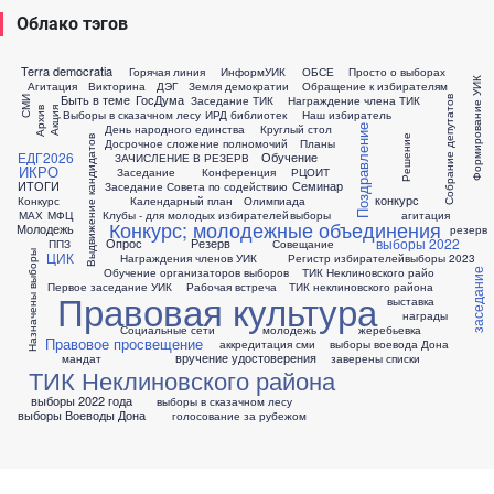
Облако тэгов
Terra democratia
Горячая линия
ИнформУИК
ОБСЕ
Просто о выборах
Формирование УИК
Агитация
Викторина
ДЭГ
Земля демократии
Обращение к избирателям
Быть в теме
ГосДума
Заседание ТИК
Награждение члена ТИК
Собрание депутатов
СМИ
Архив
Акция
Выборы в сказачном лесу
ИРД библиотек
Наш избиратель
День народного единства
Круглый стол
Поздравление
Решение
Выдвижение кандидатов
Досрочное сложение полномочий
Планы
ЕДГ2026
Обучение
ЗАЧИСЛЕНИЕ В РЕЗЕРВ
ИКРО
Заседание
Конференция
РЦОИТ
ИТОГИ
Семинар
Заседание Совета по содействию
конкурс
Конкурс
Календарный план
Олимпиада
МАХ
МФЦ
Клубы - для молодых избирателей
выборы
агитация
Конкурс; молодежные объединения
Молодежь
резерв
выборы 2022
Опрос
Резерв
ППЗ
Совещание
Назначены выборы
ЦИК
Награждения членов УИК
Регистр избирателей
выборы 2023
Обучение организаторов выборов
ТИК Неклиновского райо
заседание
Первое заседание УИК
Рабочая встреча
ТИК неклиновского района
Правовая культура
выставка
награды
Социальные сети
молодежь
жеребьевка
Правовое просвещение
аккредитация сми
выборы воевода Дона
вручение удостоверения
мандат
заверены списки
ТИК Неклиновского района
выборы 2022 года
выборы в сказачном лесу
выборы Воеводы Дона
голосование за рубежом