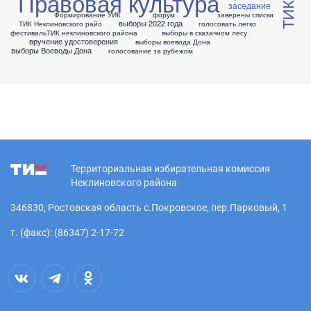
Правовая культура
заседание
Формирование УИК
форум
заверены списки
выборы 2022 года
ТИК Неклиновского райо
голосовать легко
фестиваль
ТИК неклиновского района
выборы в сказачном лесу
вручение удостоверения
выборы воевода Дона
выборы Воеводы Дона
голосование за рубежом
Территориальная избирательная комиссия
Неклиновского района
346830, Ростовская область с.Покровское, пер.Парковый, 1
т. (факс): (86347) 2-17-72