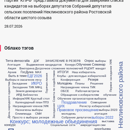
Партия "КПРФ" представила документы для заверения списка
кандидатов на выборах депутатов Собраний депутатов
сельских поселений Неклиновского района Ростовской
области шестого созыва
28.07.2026
Облако тэгов
Terra democratia
Опрос
ДЭГ
ЗАЧИСЛЕНИЕ В РЕЗЕРВ
выборы
Первое заседание УИК
ТИК Неклиновского района
Обучение
Семинар
Агитация
Выдвижение кандидатов
Конкурс
Акция
Викторина
Досрочное сложение полномочий
РЦОИТ
мандат
ГосДума
ИТОГИ
Архив
МАХ
Наш избиратель
Заседание Совета по содействию
Горячая линия
ЕДГ2026
Быть в теме
Клубы - для молодых избирателей
Резерв
Выборы в сказачном лесу
Конференция
ИКРО
Молодежь
Заседание
Планы
Решение
День народного единства
Заседание ТИК
МФЦ
Награждение члена ТИК
Земля демократии
ОБСЕ
Рабочая встреча
ИРД библиотек
Обращение к избирателям
обучение
ИнформУИК
Круглый стол
Обучение организаторов выборов
Поздравление
Календарный план
ППЗ
Совещание
ЦИК
Награждения членов УИК
Регистр избирателей
Правовое просвещение
Назначены выборы
выборы 2023
Олимпиада
СМИ
молодежь
агитация
выборы 2022
Просто о выборах
резерв
Собрание депутатов
Конкурс; молодежные объединения
выставка
конкурс
Социальные сети
аккредитация сми
жеребьевка