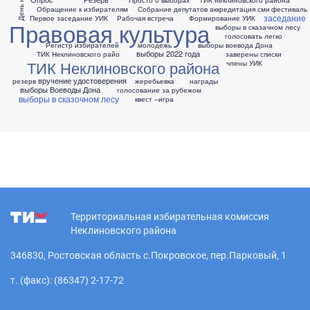
Обращение к избирателям
Собрание депутатов
аккредитация сми
фестиваль
заседание
Первое заседание УИК
Рабочая встреча
Формирование УИК
Правовая культура
выборы в сказачном лесу
голосовать легко
Регистр избирателей
молодежь
выборы воевода Дона
выборы 2022 года
ТИК Неклиновского райо
заверены списки
ТИК Неклиновского района
члены УИК
вручение удостоверения
резерв
жеребьевка
награды
выборы Воеводы Дона
голосование за рубежом
выборы в сказочном лесу
квест –игра
Территориальная избирательная комиссия
Неклиновского района
346830, Ростовская область с.Покровское, пер.Парковый, 1
т. (факс): (86347) 2-17-72