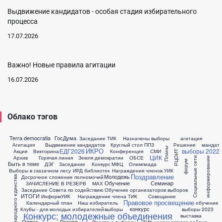
Выдвижение кандидатов - особая стадия избирательного
процесса
17.07.2026
Важно! Новые правила агитации
16.07.2026
Облако тэгов
Terra democratia
ГосДума
Заседание ТИК
Назначены выборы
агитация
Агитация
Выдвижение кандидатов
Круглый стол
ППЗ
Решение
мандат
Планы
ИКРО
ЕДГ2026
выборы 2022
Акция
Викторина
Конференция
СМИ
РЦОИТ
ЦИК
Архив
Горячая линия
Земля демократии
ОБСЕ
Социальные сети
информирование
форум
Быть в теме
ДЭГ
Заседание
Конкурс
МФЦ
Олимпиада
Выборы в сказачном лесу
ИРД библиотек
Награждения членов УИК
Поздравление
Молодежь
Досрочное сложение полномочий
День народного единства
Обучение
Семинар
ЗАЧИСЛЕНИЕ В РЕЗЕРВ
МАХ
Заседание Совета по содействию
Обучение организаторов выборов
ИТОГИ
ИнформУИК
Награждение члена ТИК
Совещание
Правовое просвещение
Календарный план
Наш избиратель
обучение
конкурс
Клубы - для молодых избирателей
выборы
выборы 2023
Конкурс; молодежные объединения
выставка
Опрос
Резерв
Просто о выборах
ТИК неклиновского района