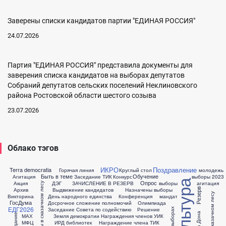
Заверены списки кандидатов партии "ЕДИНАЯ РОССИЯ"
24.07.2026
Партия "ЕДИНАЯ РОССИЯ" представила документы для
заверения списка кандидатов на выборах депутатов
Собраний депутатов сельских поселений Неклиновского
района Ростовской области шестого созыва
23.07.2026
Облако тэгов
ИКРО
Поздравление
Terra democratia
Горячая линия
Круглый стол
молодежь
Быть в теме
Обучение
Агитация
Заседание ТИК
Конкурс
выборы 2023
Опрос
Акция
ДЭГ
ЗАЧИСЛЕНИЕ В РЕЗЕРВ
выборы
агитация
Выборы в сказачном лесу
Архив
Выдвижение кандидатов
Назначены выборы
Резерв
выборы в сказачном лесу
Викторина
День народного единства
Конференция
мандат
ГосДума
Досрочное сложение полномочий
Олимпиада
ЕДГ2026
Заседание Совета по содействию
Решение
Заседание
МАХ
Земля демократии
Награждения членов УИК
МФЦ
ИРД библиотек
Награждение члена ТИК