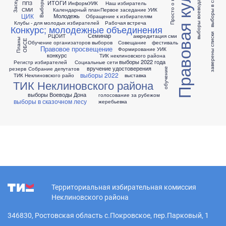
Правовая культура
Просто о выборах
выборы воевода Дона
ИТОГИ
ППЗ
ИнформУИК
Наш избиратель
СМИ
Календарный план
Первое заседание УИК
ЦИК
Молодежь
Обращение к избирателям
Клубы - для молодых избирателей
Рабочая встреча
Конкурс; молодежные объединения
заверены списки
Семинар
РЦОИТ
аккредитация сми
Планы
ОБСЕ
Обучение организаторов выборов
Совещание
фестиваль
Правовое просвещение
Формирование УИК
конкурс
ТИК неклиновского района
выборы 2022 года
Регистр избирателей
Социальные сети
вручение удостоверения
резерв
Собрание депутатов
обучение
выборы 2022
ТИК Неклиновского райо
выставка
ТИК Неклиновского района
выборы Воеводы Дона
голосование за рубежом
выборы в сказочном лесу
жеребьевка
Территориальная избирательная комиссия
Неклиновского района
346830, Ростовская область с.Покровское, пер.Парковый, 1