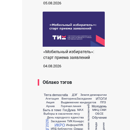
05.08.2026
«Мобильный избиратель»:
старт приема заявлений
04.08.2026
Облако тэгов
Terra democratia
ДЭГ
Земля демократии
ИТОГИ
Агитация
Викторина
Заседание
Акция
Выдвижение кандидатов
ППЗ
Молодежь
Архив
Горячая линия
Досрочное сложение полномочий
Быть в теме
ГосДума
МАХ
МФЦ
СМИ
Выборы в сказачном лесу
ОБСЕ
Обучение
День народного единства
ЕДГ2026
Заседание ТИК
Конкурс
ИКРО
ИнформУИК
Опрос
ИРД библиотек