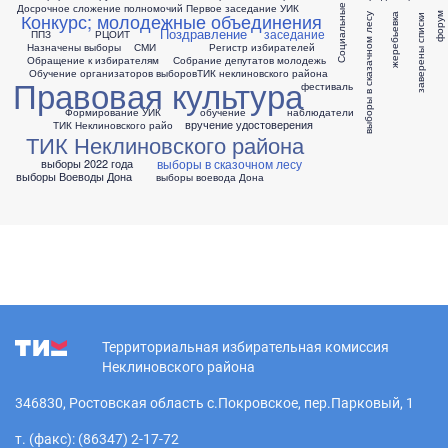
Социальные сети
Досрочное сложение полномочий
Первое заседание УИК
Конкурс; молодежные объединения
выборы в сказачном лесу
форум
жеребьевка
заверены списки
Поздравление
заседание
ППЗ
РЦОИТ
Назначены выборы
СМИ
Регистр избирателей
Обращение к избирателям
Собрание депутатов
молодежь
Обучение организаторов выборов
ТИК неклиновского района
Правовая культура
фестиваль
Формирование УИК
обучение
наблюдатели
вручение удостоверения
ТИК Неклиновского райо
ТИК Неклиновского района
выборы в сказочном лесу
выборы 2022 года
выборы Воеводы Дона
выборы воевода Дона
Территориальная избирательная комиссия
Неклиновского района
346830, Ростовская область с.Покровское, пер.Парковый, 1
т. (факс): (86347) 2-17-72