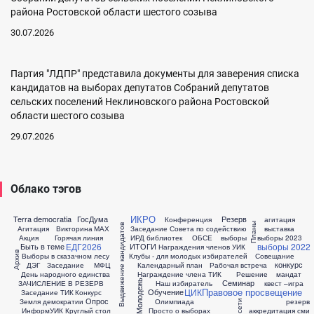
района Ростовской области шестого созыва
30.07.2026
Партия "ЛДПР" представила документы для заверения списка
кандидатов на выборах депутатов Собраний депутатов
сельских поселений Неклиновского района Ростовской
области шестого созыва
29.07.2026
Облако тэгов
ИКРО
Terra democratia
ГосДума
Резерв
Конференция
агитация
Планы
Выдвижение кандидатов
Агитация
Викторина
МАХ
Заседание Совета по содействию
выставка
Акция
Горячая линия
ИРД библиотек
ОБСЕ
выборы
выборы 2023
ЕДГ2026
выборы 2022
Быть в теме
ИТОГИ
Награждения членов УИК
Архив
Выборы в сказачном лесу
Клубы - для молодых избирателей
Совещание
конкурс
ДЭГ
Заседание
МФЦ
Календарный план
Рабочая встреча
День народного единства
Награждение члена ТИК
Решение
мандат
Семинар
Молодежь
ЗАЧИСЛЕНИЕ В РЕЗЕРВ
Наш избиратель
квест –игра
Правовое просвещение
ЦИК
Обучение
Заседание ТИК
Конкурс
Опрос
Земля демократии
Олимпиада
резерв
ИнформУИК
Круглый стол
Просто о выборах
аккредитация сми