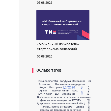
05.08.2026
«Мобильный избиратель»:
старт приема заявлений
05.08.2026
Облако тэгов
Terra democratia
ГосДума
Заседание ТИК
Агитация
Выдвижение кандидатов
ЕДГ2026
Акция
Викторина
Конкурс
ИКРО
Архив
Горячая линия
МАХ
Быть в теме
ДЭГ
Заседание
Выборы в сказачном лесу
Земля демократии
ИТОГИ
День народного единства
Досрочное сложение полномочий
МФЦ
Опрос
ЗАЧИСЛЕНИЕ В РЕЗЕРВ
Заседание Совета по содействию