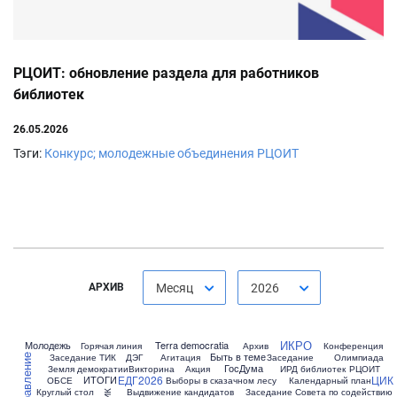
РЦОИТ: обновление раздела для работников
библиотек
26.05.2026
Тэги:
Конкурс; молодежные объединения
РЦОИТ
АРХИВ
Месяц
2026
ИКРО
Молодежь
Terra democratia
Горячая линия
Архив
Конференция
Быть в теме
Заседание ТИК
ДЭГ
Агитация
Заседание
Олимпиада
Поздравление
ГосДума
Земля демократии
Викторина
Акция
ИРД библиотек
РЦОИТ
ЕДГ2026
ЦИК
ИТОГИ
ОБСЕ
Выборы в сказачном лесу
Календарный план
Круглый стол
Выдвижение кандидатов
Заседание Совета по содействию